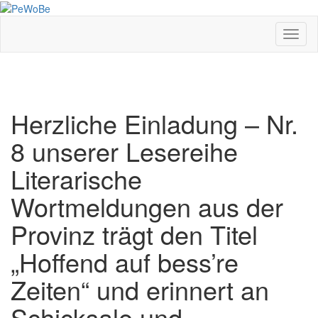
Skip
to
main
Toggl
content
Herzliche Einladung – Nr.
8 unserer Lesereihe
Literarische
Wortmeldungen aus der
Provinz trägt den Titel
„Hoffend auf bess’re
Zeiten“ und erinnert an
Schicksale und