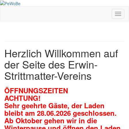
Skip
to
main
Toggl
content
Herzlich Willkommen auf
der Seite des Erwin-
Strittmatter-Vereins
ÖFFNUNGSZEITEN
ACHTUNG!
Sehr geehrte Gäste, der Laden
bleibt am 28.06.2026 geschlossen.
Ab Oktober gehen wir in die
Winterpause und öffnen den Laden