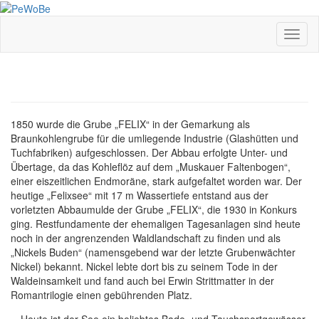
Skip
to
main
Toggl
content
1850 wurde die Grube „FELIX“ in der Gemarkung als
Braunkohlengrube für die umliegende Industrie (Glashütten und
Tuchfabriken) aufgeschlossen. Der Abbau erfolgte Unter- und
Übertage, da das Kohleflöz auf dem „Muskauer Faltenbogen“,
einer eiszeitlichen Endmoräne, stark aufgefaltet worden war. Der
heutige „Felixsee“ mit 17 m Wassertiefe entstand aus der
vorletzten Abbaumulde der Grube „FELIX“, die 1930 in Konkurs
ging. Restfundamente der ehemaligen Tagesanlagen sind heute
noch in der angrenzenden Waldlandschaft zu finden und als
„Nickels Buden“ (namensgebend war der letzte Grubenwächter
Nickel) bekannt. Nickel lebte dort bis zu seinem Tode in der
Waldeinsamkeit und fand auch bei Erwin Strittmatter in der
Romantrilogie einen gebührenden Platz.