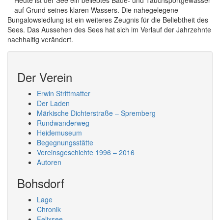
Heute ist der See ein beliebtes Bade- und Tauchsportgewässer
auf Grund seines klaren Wassers. Die nahegelegene
Bungalowsiedlung ist ein weiteres Zeugnis für die Beliebtheit des
Sees. Das Aussehen des Sees hat sich im Verlauf der Jahrzehnte
nachhaltig verändert.
Der Verein
Erwin Strittmatter
Der Laden
Märkische Dichterstraße – Spremberg
Rundwanderweg
Heidemuseum
Begegnungsstätte
Vereinsgeschichte 1996 – 2016
Autoren
Bohsdorf
Lage
Chronik
Felixsee